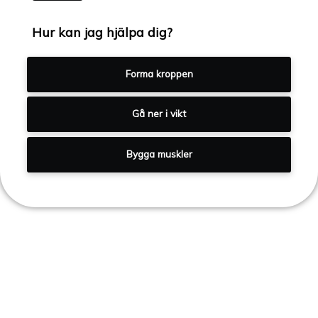
Hur kan jag hjälpa dig?
Forma kroppen
18-25 är
Gå ner i vikt
25-35 är
Bygga muskler
35-45 är
Över 45 är