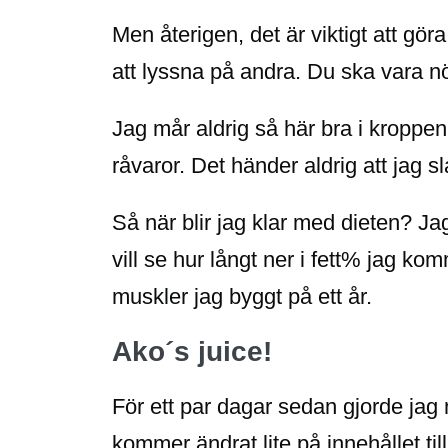
Men återigen, det är viktigt att göra
att lyssna på andra. Du ska vara nöj
Jag mår aldrig så här bra i kroppen
råvaror. Det händer aldrig att jag 
Så när blir jag klar med dieten? Ja
vill se hur långt ner i fett% jag k
muskler jag byggt på ett år.
Ako´s juice!
För ett par dagar sedan gjorde jag n
kommer ändrat lite på innehållet til