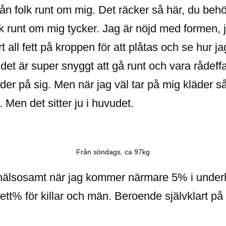
ån folk runt om mig. Det räcker så här, du behö
olk runt om mig tycker. Jag är nöjd med formen,
 all fett på kroppen för att plåtas och se hur jag 
e det är super snyggt att gå runt och vara rådef
der på sig. Men när jag väl tar på mig kläder 
. Men det sitter ju i huvudet.
Från söndags, ca 97kg
å hälsosamt när jag kommer närmare 5% i underhu
fett% för killar och män. Beroende självklart på