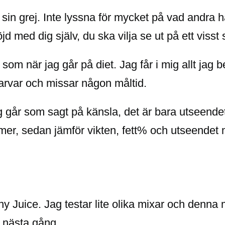
 sin grej. Inte lyssna för mycket på vad andra ha
d med dig själv, du ska vilja se ut på ett visst s
 som när jag går på diet. Jag får i mig allt jag
slarvar och missar någon måltid.
g går som sagt på känsla, det är bara utseendet
ommer, sedan jämför vikten, fett% och utseendet
y Juice. Jag testar lite olika mixar och denna m
l nästa gång