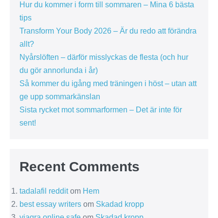
Hur du kommer i form till sommaren – Mina 6 bästa
tips
Transform Your Body 2026 – Är du redo att förändra
allt?
Nyårslöften – därför misslyckas de flesta (och hur
du gör annorlunda i år)
Så kommer du igång med träningen i höst – utan att
ge upp sommarkänslan
Sista rycket mot sommarformen – Det är inte för
sent!
Recent Comments
tadalafil reddit
om
Hem
best essay writers
om
Skadad kropp
viagra online safe
om
Skadad kropp