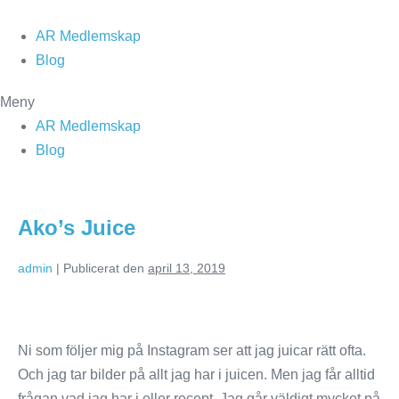
Hoppa
till
AR Medlemskap
innehåll
Blog
Meny
AR Medlemskap
Blog
Ako’s Juice
admin
|
Publicerat den
april 13, 2019
Ako’s
Juice
Ni som följer mig på Instagram ser att jag juicar rätt ofta.
Och jag tar bilder på allt jag har i juicen. Men jag får alltid
frågan vad jag har i eller recept. Jag går väldigt mycket på