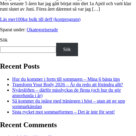
Men senaste 5 åren har jag gått börjat min diet 1a April och varit klar
runt slutet av Juni. Förra året däremot så var jag […]
Läs mer
100kg bulk till deff (kostprogram)
Sparat under:
Okategoriserade
Sök
Sök
Recent Posts
Hur du kommer i form till sommaren – Mina 6 bästa tips
Transform Your Body 2026 – Är du redo att förändra allt?
Nyårslöften – därför misslyckas de flesta (och hur du gör
annorlunda i år)
Så kommer du igång med träningen i höst – utan att ge upp
sommarkänslan
Sista rycket mot sommarformen – Det är inte för sent!
Recent Comments