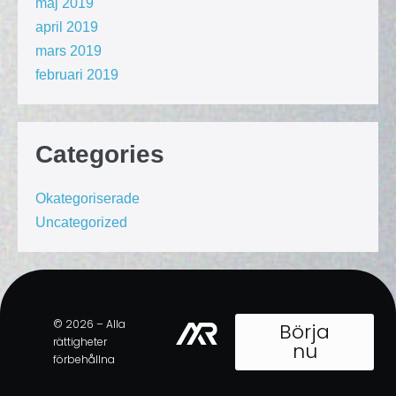
maj 2019
april 2019
mars 2019
februari 2019
Categories
Okategoriserade
Uncategorized
© 2026 – Alla
Börja
rättigheter
nu
förbehållna