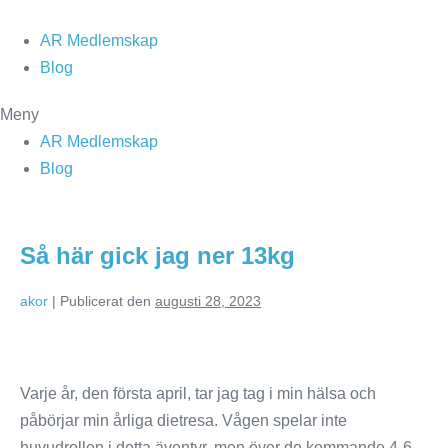
Hoppa
till
AR Medlemskap
innehåll
Blog
Meny
AR Medlemskap
Blog
Så här gick jag ner 13kg
akor
|
Publicerat den
augusti 28, 2023
Så
här
Varje år, den första april, tar jag tag i min hälsa och
gick
påbörjar min årliga dietresa. Vågen spelar inte
jag
huvudrollen i detta äventyr, men över de kommande 4-6