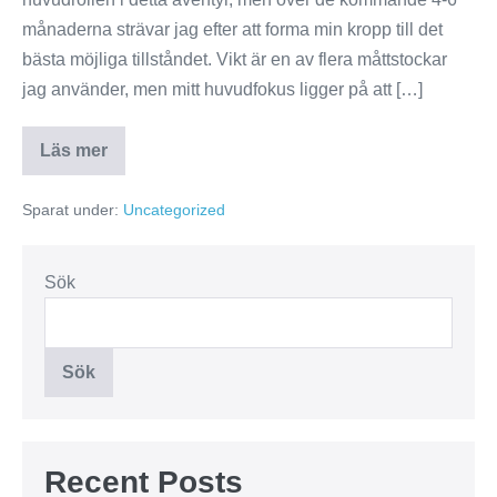
ner
månaderna strävar jag efter att forma min kropp till det
13kg
bästa möjliga tillståndet. Vikt är en av flera måttstockar
jag använder, men mitt huvudfokus ligger på att […]
Läs mer
Så
här
gick
Sparat under:
Uncategorized
jag
ner
13kg
Sök
Sök
Recent Posts