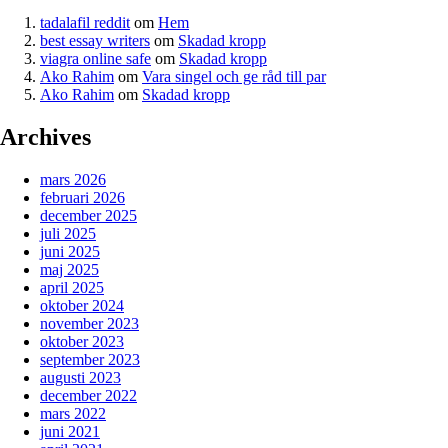
tadalafil reddit
om
Hem
best essay writers
om
Skadad kropp
viagra online safe
om
Skadad kropp
Ako Rahim
om
Vara singel och ge råd till par
Ako Rahim
om
Skadad kropp
Archives
mars 2026
februari 2026
december 2025
juli 2025
juni 2025
maj 2025
april 2025
oktober 2024
november 2023
oktober 2023
september 2023
augusti 2023
december 2022
mars 2022
juni 2021