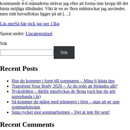
kommande 4-6 månaderna strävar jag efter att forma min kropp till det
bästa möjliga tillståndet. Vikt är en av flera måttstockar jag använder,
men mitt huvudfokus ligger på att […]
Läs mer
Så här gick jag ner 13kg
Sparat under:
Uncategorized
Sök
Sök
Recent Posts
Hur du kommer i form till sommaren – Mina 6 bästa tips
Transform Your Body 2026 – Är du redo att förändra allt?
Nyårslöften – därför misslyckas de flesta (och hur du gör
annorlunda i år)
Så kommer du igång med träningen i höst – utan att ge upp
sommarkänslan
Sista rycket mot sommarformen – Det är inte för sent!
Recent Comments