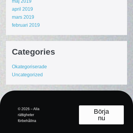
maj 2019
april 2019
mars 2019
februari 2019
Categories
Okategoriserade
Uncategorized
© 2026 – Alla
Börja
rättigheter
nu
förbehållna